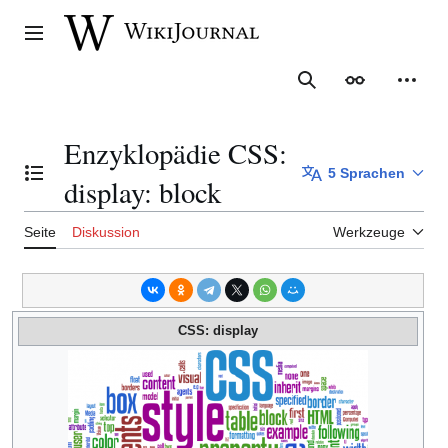
Zum
Inhalt
Hauptmenü
springen
Suche
Erscheinungs
Meine
Enzyklopädie CSS:
5 Sprachen
Inhaltsverzeichnis umschalten
display: block
Seite
Diskussion
Werkzeuge
CSS: display