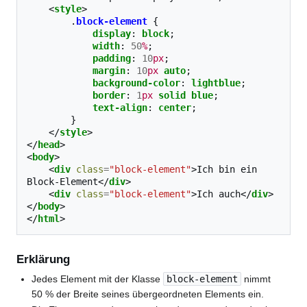
<
style
>
.
block-element
{
display
:
block
;
width
:
50
%
;
padding
:
10
px
;
margin
:
10
px
auto
;
background-color
:
lightblue
;
border
:
1
px
solid
blue
;
text-align
:
center
;
}
</
style
>
</
head
>
<
body
>
<
div
class
=
"block-element"
>
Ich bin ein 
Block-Element
</
div
>
<
div
class
=
"block-element"
>
Ich auch
</
div
>
</
body
>
</
html
>
Erklärung
Jedes Element mit der Klasse
block-element
nimmt
50 % der Breite seines übergeordneten Elements ein.