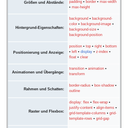
padding
•
border
•
max-width
Größen und Abstände:
•
max-height
background
•
background-
color
•
background-image
•
Hintergrund-Eigenschaften:
background-size
•
background-position
position
•
top
•
right
•
bottom
•
left
•
display
•
z-index
•
Positionierung und Anzeige:
float
•
clear
transition
•
animation
•
Animationen und Übergänge:
transform
border-radius
•
box-shadow
•
Rahmen und Schatten:
outline
display: flex
•
flex-wrap
•
justify-content
•
align-items
•
Raster und Flexbox:
grid-template-columns
•
grid-
template-rows
•
grid-gap