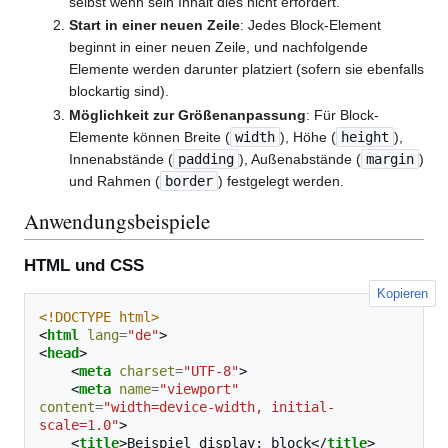
selbst wenn sein Inhalt dies nicht erfordert.
Start in einer neuen Zeile
: Jedes Block-Element
beginnt in einer neuen Zeile, und nachfolgende
Elemente werden darunter platziert (sofern sie ebenfalls
blockartig sind).
Möglichkeit zur Größenanpassung
: Für Block-
Elemente können Breite (
width
), Höhe (
height
),
Innenabstände (
padding
), Außenabstände (
margin
)
und Rahmen (
border
) festgelegt werden.
Anwendungsbeispiele
HTML und CSS
Kopieren
<!DOCTYPE html>
<
html
lang
=
"de"
>
<
head
>
<
meta
charset
=
"UTF-8"
>
<
meta
name
=
"viewport"
content
=
"width=device-width, initial-
scale=1.0"
>
<
title
>
Beispiel display: block
</
title
>